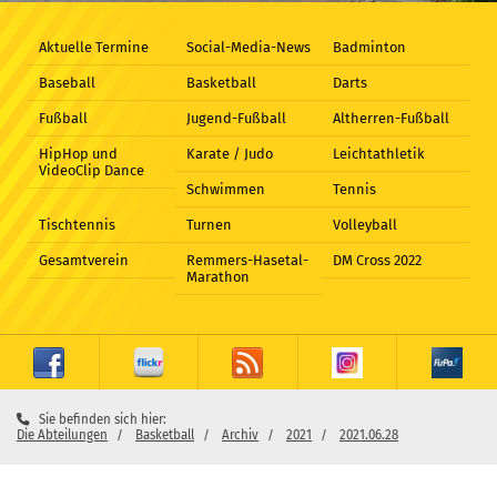
Aktuelle Termine
Social-Media-News
Badminton
Baseball
Basketball
Darts
Fußball
Jugend-Fußball
Altherren-Fußball
HipHop und
Karate / Judo
Leichtathletik
VideoClip Dance
Schwimmen
Tennis
Tischtennis
Turnen
Volleyball
Gesamtverein
Remmers-Hasetal-
DM Cross 2022
Marathon
Sie befinden sich hier:
Die Abteilungen
Basketball
Archiv
2021
2021.06.28