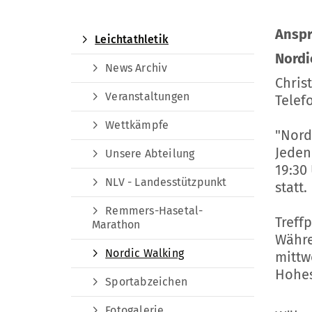
Anspr
Leichtathletik
Nordi
News Archiv
Chris
Veranstaltungen
Telefo
Wettkämpfe
"Nord
Jeden
Unsere Abteilung
19:30
NLV - Landesstützpunkt
statt.
Remmers-Hasetal-
Treff
Marathon
Währe
Nordic Walking
mittw
Hohes
Sportabzeichen
Fotogalerie