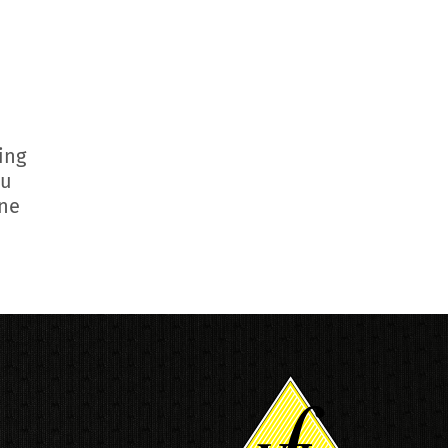
ing
zu
rne