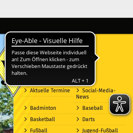
Aktuelle Termine
Social-Media-
News
Badminton
Baseball
Basketball
Darts
Fußball
Jugend-Fußball