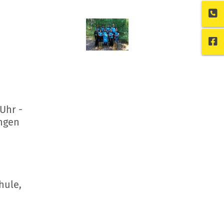
Uhr -
ingen
hule,