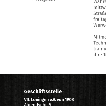
Währ
mittw
Straß
freit
Werwe
Mitma
Techn
train
ihre 
Geschäftsstelle
VfL Löningen e.V. von 1903
Ahrendvehn 5