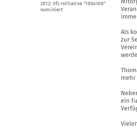
Mitor
2012: VfL-Initiative "100x100"
Veran
nominiert
immer
Als k
zur S
Verei
werde
Thoma
mehr 
Neben
ein F
Verfü
Viele