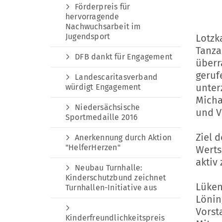
Förderpreis für
hervorragende
Nachwuchsarbeit im
Jugendsport
Lotzk
Tanza
DFB dankt für Engagement
überr
geruf
Landescaritasverband
unter
würdigt Engagement
Micha
Niedersächsische
und V
Sportmedaille 2016
Ziel 
Anerkennung durch Aktion
"HelferHerzen"
Werts
aktiv 
Neubau Turnhalle:
Kinderschutzbund zeichnet
Lüken
Turnhallen-Initiative aus
Lönin
Vorst
Kinderfreundlichkeitspreis