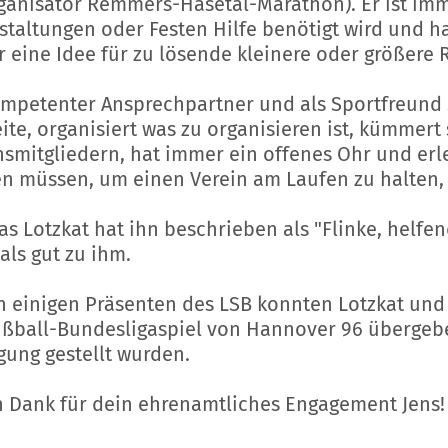
ganisator Remmers-Hasetal-Marathon). Er ist imm
staltungen oder Festen Hilfe benötigt wird und h
 eine Idee für zu lösende kleinere oder größere 
ompetenter Ansprechpartner und als Sportfreund s
eite, organisiert was zu organisieren ist, kümmer
nsmitgliedern, hat immer ein offenes Ohr und erled
n müssen, um einen Verein am Laufen zu halten,
s Lotzkat hat ihn beschrieben als "Flinke, helfen
als gut zu ihm.
 einigen Präsenten des LSB konnten Lotzkat und 
ußball-Bundesligaspiel von Hannover 96 übergeb
gung gestellt wurden.
n Dank für dein ehrenamtliches Engagement Jens!