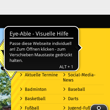
Aktuelle Termine
Social-Media-
News
Badminton
Baseball
Basketball
Darts
Fußball
Jugend-Fußball