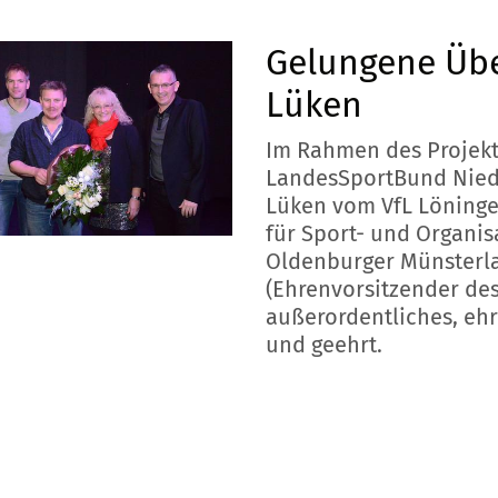
Gelungene Übe
Lüken
Im Rahmen des Projekt
LandesSportBund Niede
Lüken vom VfL Löninge
für Sport- und Organis
Oldenburger Münsterl
(Ehrenvorsitzender des
außerordentliches, eh
und geehrt.