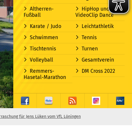
Altherren-
HipHop und
Fußball
VideoClip Dance
Karate / Judo
Leichtathletik
Schwimmen
Tennis
Tischtennis
Turnen
Volleyball
Gesamtverein
Remmers-
DM Cross 2022
Hasetal-Marathon
raschung für Jens Lüken vom VfL Löningen