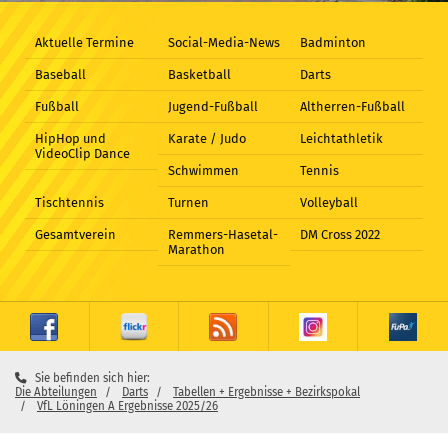
Aktuelle Termine
Social-Media-News
Badminton
Baseball
Basketball
Darts
Fußball
Jugend-Fußball
Altherren-Fußball
HipHop und
Karate / Judo
Leichtathletik
VideoClip Dance
Schwimmen
Tennis
Tischtennis
Turnen
Volleyball
Gesamtverein
Remmers-Hasetal-
DM Cross 2022
Marathon
Sie befinden sich hier:
Die Abteilungen
Darts
Tabellen + Ergebnisse + Bezirkspokal
VfL Löningen A Ergebnisse 2025/26