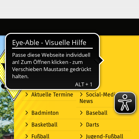
Aktuelle Termine
Social-Media-
News
Badminton
Baseball
Basketball
Darts
Fußball
Jugend-Fußball