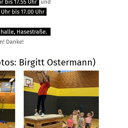
r bis 17.55 Uhr
und
Uhr bis 17.00 Uhr
halle, Hasestraße.
an! Danke!
tos: Birgitt Ostermann)