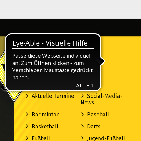
Aktuelle Termine
Social-Media-
News
Badminton
Baseball
Basketball
Darts
Fußball
Jugend-Fußball