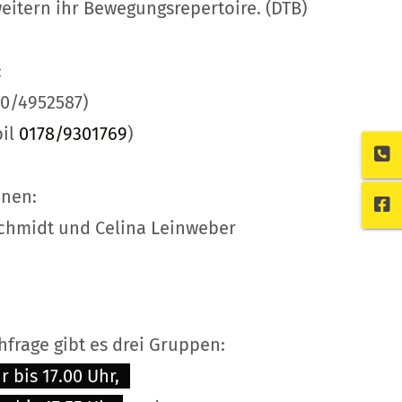
eitern ihr Bewegungsrepertoire. (DTB)
:
170/4952587)
bil
0178/9301769
)
nnen:
chmidt und Celina Leinweber
frage gibt es drei Gruppen:
r bis 17.00 Uhr,