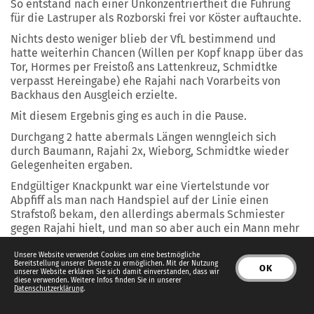
So entstand nach einer Unkonzentriertheit die Führung
für die Lastruper als Rozborski frei vor Köster auftauchte.
Nichts desto weniger blieb der VfL bestimmend und
hatte weiterhin Chancen (Willen per Kopf knapp über das
Tor, Hormes per Freistoß ans Lattenkreuz, Schmidtke
verpasst Hereingabe) ehe Rajahi nach Vorarbeits von
Backhaus den Ausgleich erzielte.
Mit diesem Ergebnis ging es auch in die Pause.
Durchgang 2 hatte abermals Längen wenngleich sich
durch Baumann, Rajahi 2x, Wieborg, Schmidtke wieder
Gelegenheiten ergaben.
Endgültiger Knackpunkt war eine Viertelstunde vor
Abpfiff als man nach Handspiel auf der Linie einen
Strafstoß bekam, den allerdings abermals Schmiester
gegen Rajahi hielt, und man so aber auch ein Mann mehr
war.
Unsere Website verwendet Cookies um eine bestmögliche
So konnte Rajahi sich zwei Mal durchsetzen und schoss
Bereitstellung unserer Dienste zu ermöglichen. Mit der Nutzung
OK
unserer Website erklären Sie sich damit einverstanden, dass wir
jeweils ein.
diese verwenden. Weitere Infos finden Sie in unserer
Datenschutzerklärung
.
In der Schlussphase hätte man die Überzahl und
Überlegenheit weiter ummünzen müssen, aber es fehlte