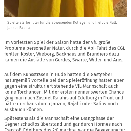
Spielte als Torhüter für die abwesenden Kollegen und hielt die Null.
Jannes Baumann
Im vorletzten Spiel der Saison hatte der VfL große
Probleme personeller Natur, durch die Abi-Fahrt des CGL
fehlten Köster, Wieborg, Backhaus und Brundiers dazu
kamen die Ausfälle von Gerdes, Swarte, Willen und Aros.
Auf dem Kunsstrasen in Hude hatten die Gastgeber
naturgemäß Vorteile bei der Spieleröffnung hatten aber
gegen eine strukturiert stehende VfL-Mannschaft auch
keine Torchancen. Mit der ersten nennenswerten Chance
ging man nach Zuspiel Rajahis auf Edelburg in Front und
hätte durchaus durch Janzen, Rajahi oder Saliov noch
ausbauen können.
Spätestens als die Mannschaft eine Drangphase der
Gegner schadlos überstand und gar durch Hormes nach
Freistoß-Edelburg das 2:0 machte, war die Begegnung für