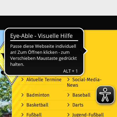
Aktuelle Termine
Social-Media-
News
Badminton
Baseball
Basketball
Darts
Fußball
Jugend-Fußball