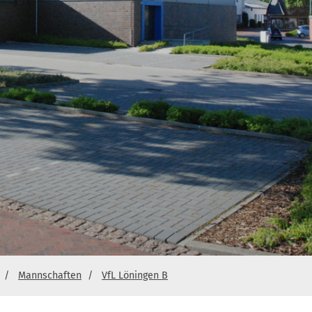
Mannschaften
VfL Löningen B