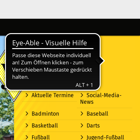
Aktuelle Termine
Social-Media-
News
Badminton
Baseball
Basketball
Darts
Fußball
Jugend-Fußball