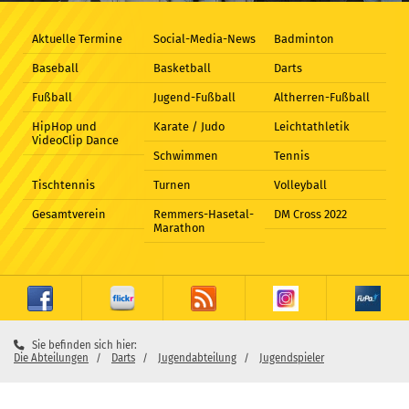
Aktuelle Termine
Social-Media-News
Badminton
Baseball
Basketball
Darts
Fußball
Jugend-Fußball
Altherren-Fußball
HipHop und
Karate / Judo
Leichtathletik
VideoClip Dance
Schwimmen
Tennis
Tischtennis
Turnen
Volleyball
Gesamtverein
Remmers-Hasetal-
DM Cross 2022
Marathon
Sie befinden sich hier:
Die Abteilungen
Darts
Jugendabteilung
Jugendspieler