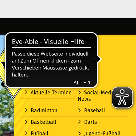
Aktuelle Termine
Social-Media-
News
Badminton
Baseball
Basketball
Darts
Fußball
Jugend-Fußball