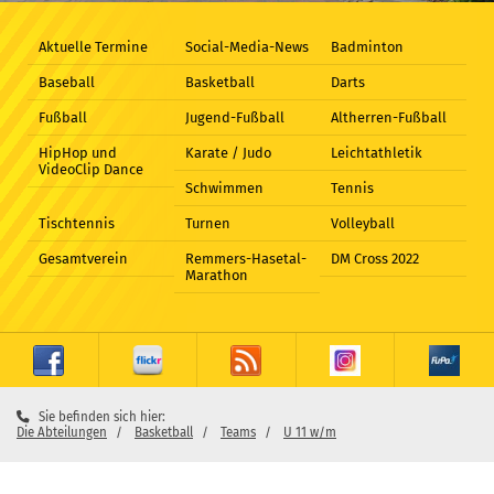
Aktuelle Termine
Social-Media-News
Badminton
Baseball
Basketball
Darts
Fußball
Jugend-Fußball
Altherren-Fußball
HipHop und
Karate / Judo
Leichtathletik
VideoClip Dance
Schwimmen
Tennis
Tischtennis
Turnen
Volleyball
Gesamtverein
Remmers-Hasetal-
DM Cross 2022
Marathon
Sie befinden sich hier:
Die Abteilungen
Basketball
Teams
U 11 w/m