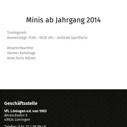
Minis ab Jahrgang 2014
Traningszeit:
donnerstags: 17:00 - 18:30 Uhr - Gelbrink Sporthalle
Ansprechpartner
Hannes Kalvelage
Anne Doris Hölzen
Geschäftsstelle
VfL Löningen e.V. von 1903
Ahrendvehn 5
49624 Löningen
Telefon: 0 54 32 / 59 89 48