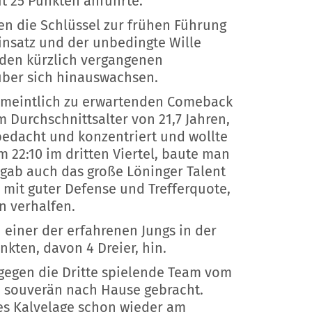
t 25 Punkten anführte.
en die Schlüssel zur frühen Führung
insatz und der unbedingte Wille
 den kürzlich vergangenen
 über sich hinauswachsen.
rmeintlich zu erwartenden Comeback
 Durchschnittsalter von 21,7 Jahren,
bedacht und konzentriert und wollte
22:10 im dritten Viertel, baute man
l gab auch das große Löninger Talent
 mit guter Defense und Trefferquote,
n verhalfen.
n einer der erfahrenen Jungs in der
nkten, davon 4 Dreier, hin.
 gegen die Dritte spielende Team vom
n souverän nach Hause gebracht.
es Kalvelage schon wieder am