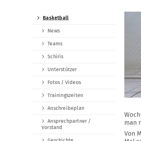
Basketball
News
Teams
Schiris
Unterstützer
Fotos / Videos
Trainingszeiten
Anschreibeplan
Woche
Ansprechpartner /
man n
Vorstand
Von M
Geschichte