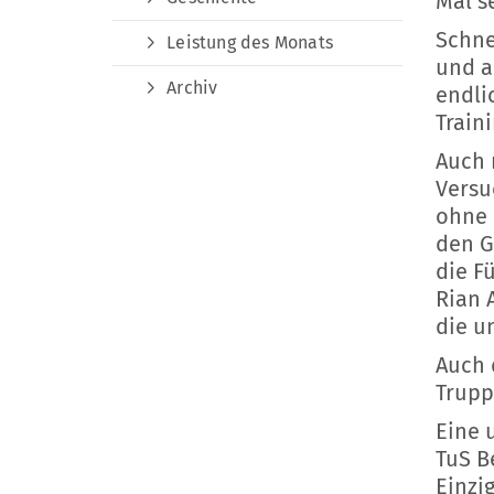
Mal s
Schne
Leistung des Monats
und a
Archiv
endli
Train
Auch 
Versu
ohne 
den G
die F
Rian 
die u
Auch 
Trupp
Eine 
TuS B
Einzi