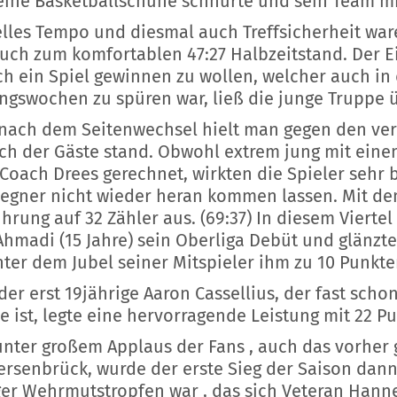
eine Basketballschuhe schnürte und sein Team mi
lles Tempo und diesmal auch Treffsicherheit war
uch zum komfortablen 47:27 Halbzeitstand. Der E
ch ein Spiel gewinnen zu wollen, welcher auch in
ingswochen zu spüren war, ließ die junge Truppe
nach dem Seitenwechsel hielt man gegen den ve
ch der Gäste stand. Obwohl extrem jung mit einem
Coach Drees gerechnet, wirkten die Spieler sehr 
egner nicht wieder heran kommen lassen. Mit dem 
ührung auf 32 Zähler aus. (69:37) In diesem Vierte
Ahmadi (15 Jahre) sein Oberliga Debüt und glänzte
nter dem Jubel seiner Mitspieler ihm zu 10 Punkte
der erst 19jährige Aaron Cassellius, der fast scho
e ist, legte eine hervorragende Leistung mit 22 Pu
unter großem Applaus der Fans , auch das vorher
ersenbrück, wurde der erste Sieg der Saison dan
ger Wehrmutstropfen war , das sich Veteran Hann