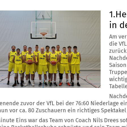
1.He
in d
Am ver
die Vf
zurück
Nachde
Saison
Truppe
wichti
Tabell
Nachde
nende zuvor der VfL bei der 76:60 Niederlage ein
un vor ca. 80 Zuschauern ein richtiges Spektakel 
inute Eins war das Team von Coach Nils Drees sof