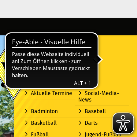
Aktuelle Termine
Social-Media-
News
Badminton
Baseball
Basketball
Darts
Fußball
Jugend-Fußball