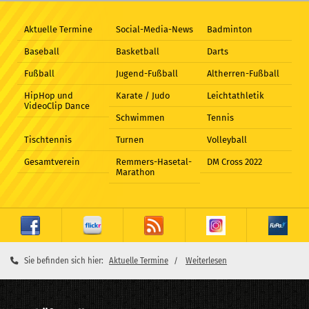
Aktuelle Termine
Social-Media-News
Badminton
Baseball
Basketball
Darts
Fußball
Jugend-Fußball
Altherren-Fußball
HipHop und
Karate / Judo
Leichtathletik
VideoClip Dance
Schwimmen
Tennis
Tischtennis
Turnen
Volleyball
Gesamtverein
Remmers-Hasetal-
DM Cross 2022
Marathon
Sie befinden sich hier:
Aktuelle Termine
Weiterlesen