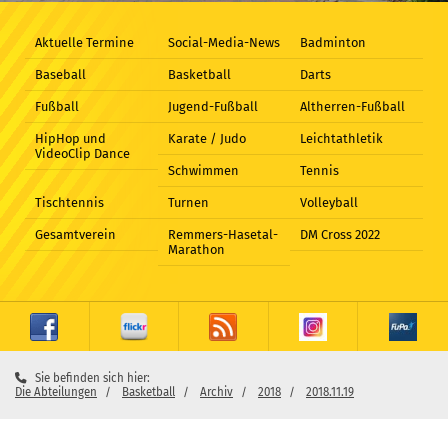
Aktuelle Termine
Social-Media-News
Badminton
Baseball
Basketball
Darts
Fußball
Jugend-Fußball
Altherren-Fußball
HipHop und
Karate / Judo
Leichtathletik
VideoClip Dance
Schwimmen
Tennis
Tischtennis
Turnen
Volleyball
Gesamtverein
Remmers-Hasetal-
DM Cross 2022
Marathon
Sie befinden sich hier:
Die Abteilungen
Basketball
Archiv
2018
2018.11.19