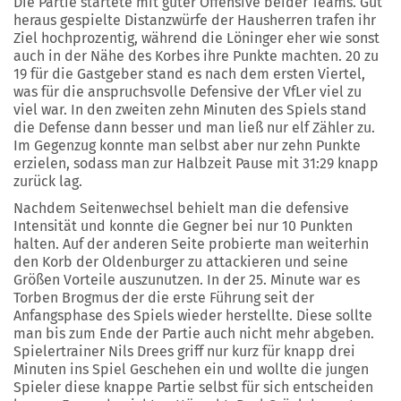
Die Partie startete mit guter Offensive beider Teams. Gut
heraus gespielte Distanzwürfe der Hausherren trafen ihr
Ziel hochprozentig, während die Löninger eher wie sonst
auch in der Nähe des Korbes ihre Punkte machten. 20 zu
19 für die Gastgeber stand es nach dem ersten Viertel,
was für die anspruchsvolle Defensive der VfLer viel zu
viel war. In den zweiten zehn Minuten des Spiels stand
die Defense dann besser und man ließ nur elf Zähler zu.
Im Gegenzug konnte man selbst aber nur zehn Punkte
erzielen, sodass man zur Halbzeit Pause mit 31:29 knapp
zurück lag.
Nachdem Seitenwechsel behielt man die defensive
Intensität und konnte die Gegner bei nur 10 Punkten
halten. Auf der anderen Seite probierte man weiterhin
den Korb der Oldenburger zu attackieren und seine
Größen Vorteile auszunutzen. In der 25. Minute war es
Torben Brogmus der die erste Führung seit der
Anfangsphase des Spiels wieder herstellte. Diese sollte
man bis zum Ende der Partie auch nicht mehr abgeben.
Spielertrainer Nils Drees griff nur kurz für knapp drei
Minuten ins Spiel Geschehen ein und wollte die jungen
Spieler diese knappe Partie selbst für sich entscheiden