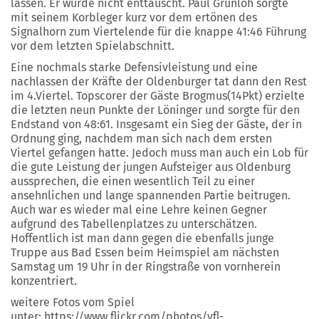
lassen. Er wurde nicht enttäuscht. Paul Grünloh sorgte
mit seinem Korbleger kurz vor dem ertönen des
Signalhorn zum Viertelende für die knappe 41:46 Führung
vor dem letzten Spielabschnitt.
Eine nochmals starke Defensivleistung und eine
nachlassen der Kräfte der Oldenburger tat dann den Rest
im 4.Viertel. Topscorer der Gäste Brogmus(14Pkt) erzielte
die letzten neun Punkte der Löninger und sorgte für den
Endstand von 48:61. Insgesamt ein Sieg der Gäste, der in
Ordnung ging, nachdem man sich nach dem ersten
Viertel gefangen hatte. Jedoch muss man auch ein Lob für
die gute Leistung der jungen Aufsteiger aus Oldenburg
aussprechen, die einen wesentlich Teil zu einer
ansehnlichen und lange spannenden Partie beitrugen.
Auch war es wieder mal eine Lehre keinen Gegner
aufgrund des Tabellenplatzes zu unterschätzen.
Hoffentlich ist man dann gegen die ebenfalls junge
Truppe aus Bad Essen beim Heimspiel am nächsten
Samstag um 19 Uhr in der Ringstraße von vornherein
konzentriert.
weitere Fotos vom Spiel
unter: https://www.flickr.com/photos/vfl-