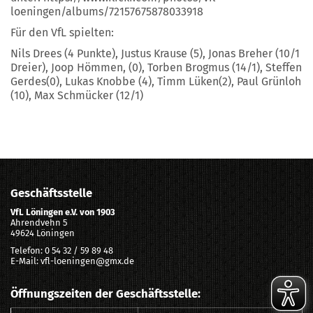
loeningen/albums/72157675878033918
Für den VfL spielten:
Nils Drees (4 Punkte), Justus Krause (5), Jonas Breher (10/1
Dreier), Joop Hömmen, (0), Torben Brogmus (14/1), Steffen
Gerdes(0), Lukas Knobbe (4), Timm Lüken(2), Paul Grünloh
(10), Max Schmücker (12/1)
Geschäftsstelle
VfL Löningen e.V. von 1903
Ahrendvehn 5
49624 Löningen
Telefon: 0 54 32 / 59 89 48
E-Mail: vfl-loeningen@gmx.de
Öffnungszeiten der Geschäftsstelle: