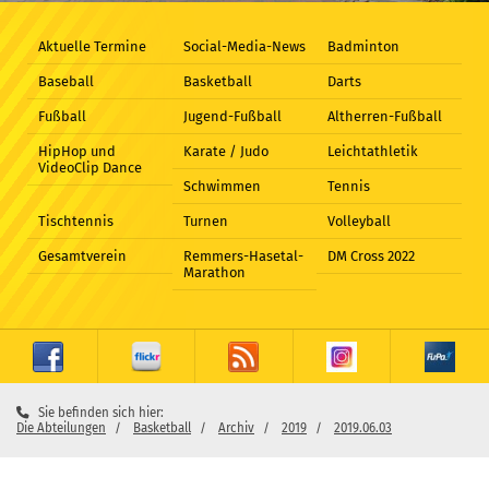
Aktuelle Termine
Social-Media-News
Badminton
Baseball
Basketball
Darts
Fußball
Jugend-Fußball
Altherren-Fußball
HipHop und
Karate / Judo
Leichtathletik
VideoClip Dance
Schwimmen
Tennis
Tischtennis
Turnen
Volleyball
Gesamtverein
Remmers-Hasetal-
DM Cross 2022
Marathon
Sie befinden sich hier:
Die Abteilungen
Basketball
Archiv
2019
2019.06.03