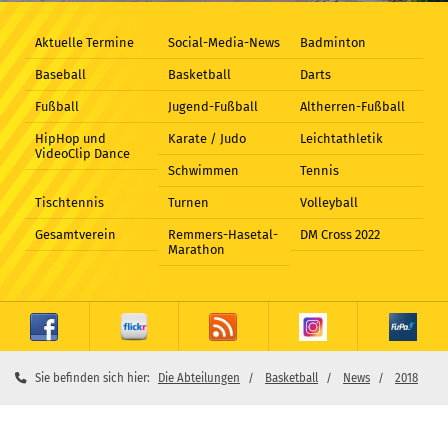
Aktuelle Termine
Social-Media-News
Badminton
Baseball
Basketball
Darts
Fußball
Jugend-Fußball
Altherren-Fußball
HipHop und
Karate / Judo
Leichtathletik
VideoClip Dance
Schwimmen
Tennis
Tischtennis
Turnen
Volleyball
Gesamtverein
Remmers-Hasetal-
DM Cross 2022
Marathon
Sie befinden sich hier:
Die Abteilungen
Basketball
News
2018