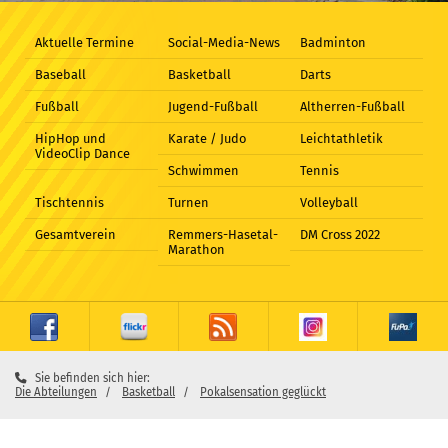
Aktuelle Termine
Social-Media-News
Badminton
Baseball
Basketball
Darts
Fußball
Jugend-Fußball
Altherren-Fußball
HipHop und
Karate / Judo
Leichtathletik
VideoClip Dance
Schwimmen
Tennis
Tischtennis
Turnen
Volleyball
Gesamtverein
Remmers-Hasetal-
DM Cross 2022
Marathon
Sie befinden sich hier:
Die Abteilungen
Basketball
Pokalsensation geglückt