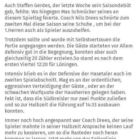
Auch Steffen Gerdes, der letzte Woche sein Saisondebüt
gab, fehlte. Wo hingegen Max Schmücker seines an
diesem Spieltag feierte. Coach Nils Drees schnürte zum
zweiten Mal diese Saison seine Schuhe , um bei der
1.Herren auch als Spieler auszuhelfen.
Trotzdem sollte und wurde mit Selbstvertrauen die
Partie angegangen werden. Die Gäste starteten vor Allem
defensiv gut in die Begegnung, konnten aber auch
gleichzeitig 20 Zähler erzielen.So stand es nach dem
ersten Viertel 12:20 für Löningen.
Intensiv blieb es in der Defensive der Hasetaler auch im
zweiten Spielabschnitt. Mag es an der ordentlichen,
aggressiven Verteidigung der Gäste , oder an der
schwachen Wurfquote der Hausherren gelegen haben.
Fakt ist, dass die Südkreisler nur zwei Punkte zuließen
und so zur Halbzeit die Führung auf 14:33 ausbauen
konnten.
Immer noch hoch angespannt war Coach Drees, der seine
Spieler mahnte in seiner Halbzeit Ansprache keinen Lauf
mehr zu kassieren, um so die Rasteder noch heran
kommen zu lassen. Jetzt mehr von der Seitenlinie