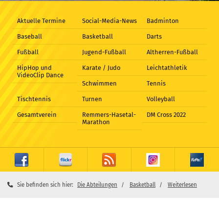
Aktuelle Termine
Social-Media-News
Badminton
Baseball
Basketball
Darts
Fußball
Jugend-Fußball
Altherren-Fußball
HipHop und
Karate / Judo
Leichtathletik
VideoClip Dance
Schwimmen
Tennis
Tischtennis
Turnen
Volleyball
Gesamtverein
Remmers-Hasetal-
DM Cross 2022
Marathon
Sie befinden sich hier:
Die Abteilungen
Basketball
Weiterlesen