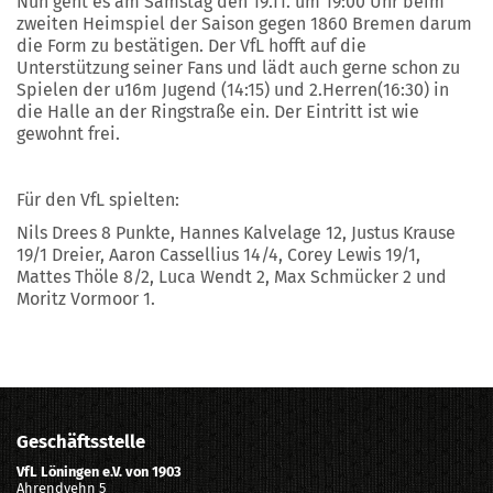
Nun geht es am Samstag den 19.11. um 19:00 Uhr beim
zweiten Heimspiel der Saison gegen 1860 Bremen darum
die Form zu bestätigen. Der VfL hofft auf die
Unterstützung seiner Fans und lädt auch gerne schon zu
Spielen der u16m Jugend (14:15) und 2.Herren(16:30) in
die Halle an der Ringstraße ein. Der Eintritt ist wie
gewohnt frei.
Für den VfL spielten:
Nils Drees 8 Punkte, Hannes Kalvelage 12, Justus Krause
19/1 Dreier, Aaron Cassellius 14/4, Corey Lewis 19/1,
Mattes Thöle 8/2, Luca Wendt 2, Max Schmücker 2 und
Moritz Vormoor 1.
Geschäftsstelle
VfL Löningen e.V. von 1903
Ahrendvehn 5