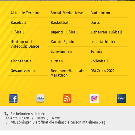
Aktuelle Termine
Social-Media-News
Badminton
Baseball
Basketball
Darts
Fußball
Jugend-Fußball
Altherren-Fußball
HipHop und
Karate / Judo
Leichtathletik
VideoClip Dance
Schwimmen
Tennis
Tischtennis
Turnen
Volleyball
Gesamtverein
Remmers-Hasetal-
DM Cross 2022
Marathon
Sie befinden sich hier:
Die Abteilungen
Darts
News
VfL Löningen B eröffnet die Heimspiel Saison mit einem Sieg