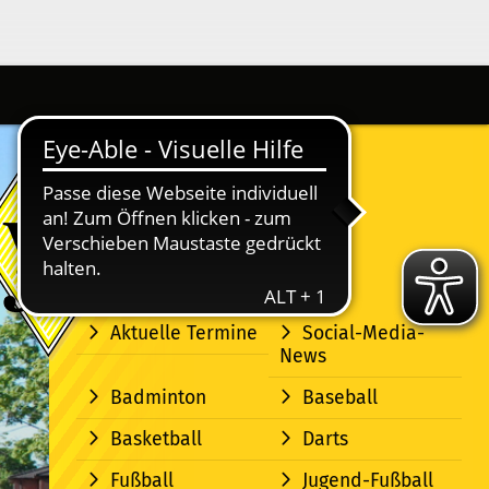
Aktuelle Termine
Social-Media-
News
Badminton
Baseball
Basketball
Darts
Fußball
Jugend-Fußball