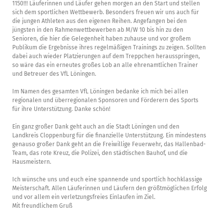
1150!!! Läuferinnen und Läufer gehen morgen an den Start und stellen
sich dem sportlichen Wettbewerb. Besonders freuen wir uns auch für
die jungen Athleten aus den eigenen Reihen. Angefangen bei den
jüngsten in den Rahmenwettbewerben ab M/W 10 bis hin zu den
Senioren, die hier die Gelegenheit haben zuhause und vor großem
Publikum die Ergebnisse ihres regelmäßigen Trainings zu zeigen. Sollten
dabei auch wieder Platzierungen auf dem Treppchen herausspringen,
so wäre das ein erneutes großes Lob an alle ehrenamtlichen Trainer
und Betreuer des VfL Löningen.
Im Namen des gesamten VfL Löningen bedanke ich mich bei allen
regionalen und überregionalen Sponsoren und Förderern des Sports
für ihre Unterstützung. Danke schön!
Ein ganz großer Dank geht auch an die Stadt Löningen und den
Landkreis Cloppenburg für die finanzielle Unterstützung. Ein mindestens
genauso großer Dank geht an die Freiwillige Feuerwehr, das Hallenbad-
Team, das rote Kreuz, die Polizei, den städtischen Bauhof, und die
Hausmeistern.
Ich wünsche uns und euch eine spannende und sportlich hochklassige
Meisterschaft. Allen Läuferinnen und Läufern den größtmöglichen Erfolg
und vor allem ein verletzungsfreies Einlaufen im Ziel.
Mit freundlichem Gruß