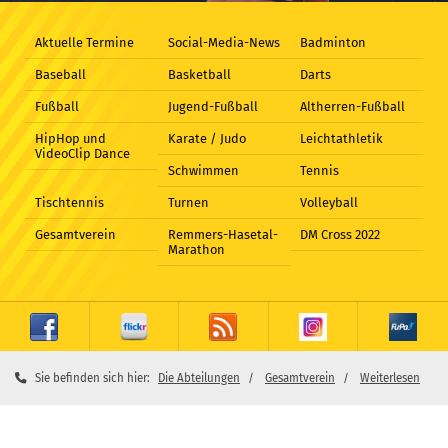
Aktuelle Termine
Social-Media-News
Badminton
Baseball
Basketball
Darts
Fußball
Jugend-Fußball
Altherren-Fußball
HipHop und
Karate / Judo
Leichtathletik
VideoClip Dance
Schwimmen
Tennis
Tischtennis
Turnen
Volleyball
Gesamtverein
Remmers-Hasetal-
DM Cross 2022
Marathon
Sie befinden sich hier:
Die Abteilungen
Gesamtverein
Weiterlesen