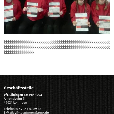
kkkkkkkkkkkkkkkkkkkkkkkkkkkkkkkkkkkkkkkkkkkkkkkkkkkk
kkkkkkkkkkkkkkkkkkkkkkkkkkkkkkkkkkkkkkkkkkkkkkkkkkkk
kkkkkkkkkkkkkkk
Geschäftsstelle
VfL Löningen e.V. von 1903
Ahrendvehn 5
49624 Löningen
Telefon: 0 54 32 / 59 89 48
E-Mail: vfl-loeningen@gmx.de