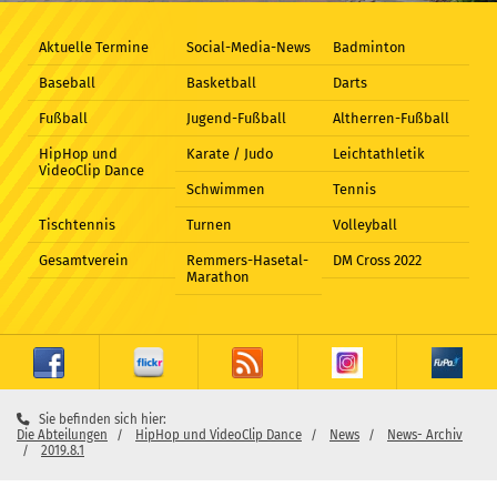
Aktuelle Termine
Social-Media-News
Badminton
Baseball
Basketball
Darts
Fußball
Jugend-Fußball
Altherren-Fußball
HipHop und
Karate / Judo
Leichtathletik
VideoClip Dance
Schwimmen
Tennis
Tischtennis
Turnen
Volleyball
Gesamtverein
Remmers-Hasetal-
DM Cross 2022
Marathon
Sie befinden sich hier:
Die Abteilungen
HipHop und VideoClip Dance
News
News- Archiv
2019.8.1