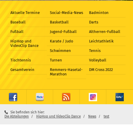
Aktuelle Termine
Social-Media-News
Badminton
Baseball
Basketball
Darts
Fußball
Jugend-Fußball
Altherren-Fußball
HipHop und
Karate / Judo
Leichtathletik
VideoClip Dance
Schwimmen
Tennis
Tischtennis
Turnen
Volleyball
Gesamtverein
Remmers-Hasetal-
DM Cross 2022
Marathon
Sie befinden sich hier:
Die Abteilungen
HipHop und VideoClip Dance
News
test