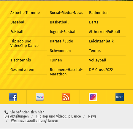
Aktuelle Termine
Social-Media-News
Badminton
Baseball
Basketball
Darts
Fußball
Jugend-Fußball
Altherren-Fußball
HipHop und
Karate / Judo
Leichtathletik
VideoClip Dance
Schwimmen
Tennis
Tischtennis
Turnen
Volleyball
Gesamtverein
Remmers-Hasetal-
DM Cross 2022
Marathon
Sie befinden sich hier:
Die Abteilungen
HipHop und VideoClip Dance
News
Weihnachtsaufführung Tanzen