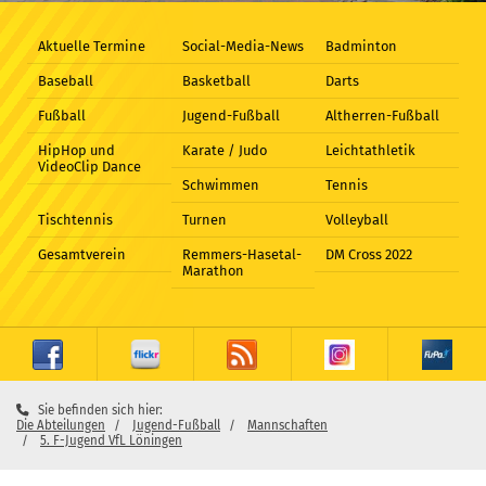
Aktuelle Termine
Social-Media-News
Badminton
Baseball
Basketball
Darts
Fußball
Jugend-Fußball
Altherren-Fußball
HipHop und
Karate / Judo
Leichtathletik
VideoClip Dance
Schwimmen
Tennis
Tischtennis
Turnen
Volleyball
Gesamtverein
Remmers-Hasetal-
DM Cross 2022
Marathon
Sie befinden sich hier:
Die Abteilungen
Jugend-Fußball
Mannschaften
5. F-Jugend VfL Löningen