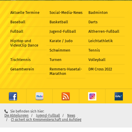
Aktuelle Termine
Social-Media-News
Badminton
Baseball
Basketball
Darts
Fußball
Jugend-Fußball
Altherren-Fußball
HipHop und
Karate / Judo
Leichtathletik
VideoClip Dance
Schwimmen
Tennis
Tischtennis
Turnen
Volleyball
Gesamtverein
Remmers-Hasetal-
DM Cross 2022
Marathon
Sie befinden sich hier:
Die Abteilungen
Jugend-Fußball
News
C1 sichert sich Kreismeisterschaft und Aufstieg