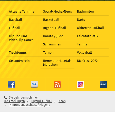
Aktuelle Termine
Social-Media-News
Badminton
Baseball
Basketball
Darts
Fußball
Jugend-Fußball
Altherren-Fußball
HipHop und
Karate / Judo
Leichtathletik
VideoClip Dance
Schwimmen
Tennis
Tischtennis
Turnen
Volleyball
Gesamtverein
Remmers-Hasetal-
DM Cross 2022
Marathon
Sie befinden sich hier:
Die Abteilungen
Jugend-Fußball
News
Hinrundenabschluss A-Jugend