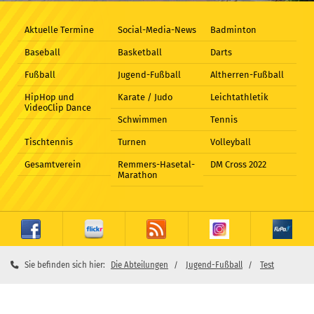
Aktuelle Termine
Social-Media-News
Badminton
Baseball
Basketball
Darts
Fußball
Jugend-Fußball
Altherren-Fußball
HipHop und
Karate / Judo
Leichtathletik
VideoClip Dance
Schwimmen
Tennis
Tischtennis
Turnen
Volleyball
Gesamtverein
Remmers-Hasetal-
DM Cross 2022
Marathon
Sie befinden sich hier:
Die Abteilungen
Jugend-Fußball
Test