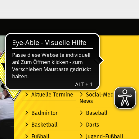
Aktuelle Termine
Social-Media-
News
Badminton
Baseball
Basketball
Darts
Fußball
Jugend-Fußball