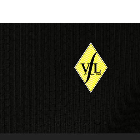
© VfL Löningen e.V. von 1903