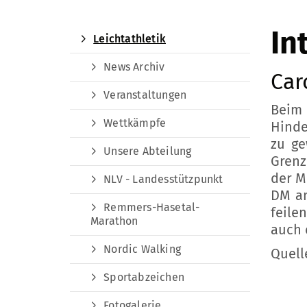
In
Leichtathletik
News Archiv
Car
Veranstaltungen
Beim 
Wettkämpfe
Hinde
zu ge
Unsere Abteilung
Grenz
der M
NLV - Landesstützpunkt
DM am
Remmers-Hasetal-
feile
Marathon
auch 
Nordic Walking
Quell
Sportabzeichen
Fotogalerie