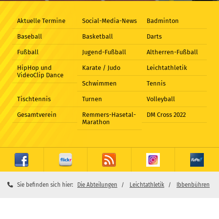
Aktuelle Termine
Social-Media-News
Badminton
Baseball
Basketball
Darts
Fußball
Jugend-Fußball
Altherren-Fußball
HipHop und
Karate / Judo
Leichtathletik
VideoClip Dance
Schwimmen
Tennis
Tischtennis
Turnen
Volleyball
Gesamtverein
Remmers-Hasetal-
DM Cross 2022
Marathon
Sie befinden sich hier:
Die Abteilungen
Leichtathletik
Ibbenbühren