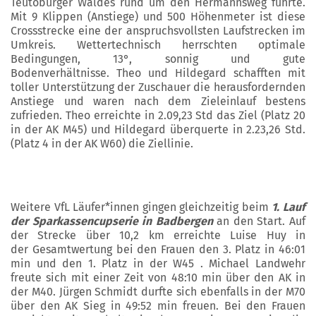
Teutoburger Waldes rund um den Hermannsweg führte.
Mit 9 Klippen (Anstiege) und 500 Höhenmeter ist diese
Crossstrecke eine der anspruchsvollsten Laufstrecken im
Umkreis. Wettertechnisch herrschten optimale
Bedingungen, 13°, sonnig und gute
Bodenverhältnisse. Theo und Hildegard schafften mit
toller Unterstützung der Zuschauer die herausfordernden
Anstiege und waren nach dem Zieleinlauf bestens
zufrieden. Theo erreichte in 2.09,23 Std das Ziel (Platz 20
in der AK M45) und Hildegard überquerte in 2.23,26 Std.
(Platz 4 in der AK W60) die Ziellinie.
Weitere VfL Läufer*innen gingen gleichzeitig beim
1. Lauf
der Sparkassencupserie in Badbergen
an den Start. Auf
der Strecke über 10,2 km erreichte Luise Huy in
der Gesamtwertung bei den Frauen den 3. Platz in 46:01
min und den 1. Platz in der W45 . Michael Landwehr
freute sich mit einer Zeit von 48:10 min über den AK in
der M40. Jürgen Schmidt durfte sich ebenfalls in der M70
über den AK Sieg in 49:52 min freuen. Bei den Frauen