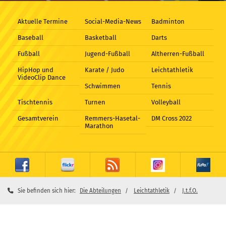
Aktuelle Termine
Social-Media-News
Badminton
Baseball
Basketball
Darts
Fußball
Jugend-Fußball
Altherren-Fußball
HipHop und
Karate / Judo
Leichtathletik
VideoClip Dance
Schwimmen
Tennis
Tischtennis
Turnen
Volleyball
Gesamtverein
Remmers-Hasetal-
DM Cross 2022
Marathon
Sie befinden sich hier:
Die Abteilungen
Leichtathletik
J.t.f.O.