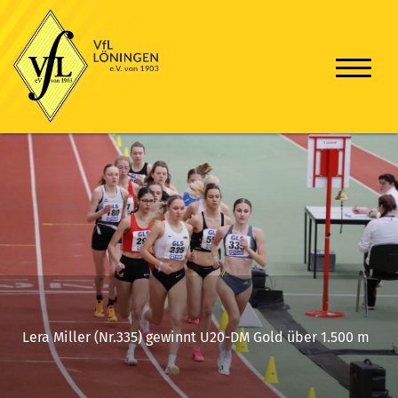
Lera Miller (Nr.335) gewinnt U20-DM Gold über 1.500 m