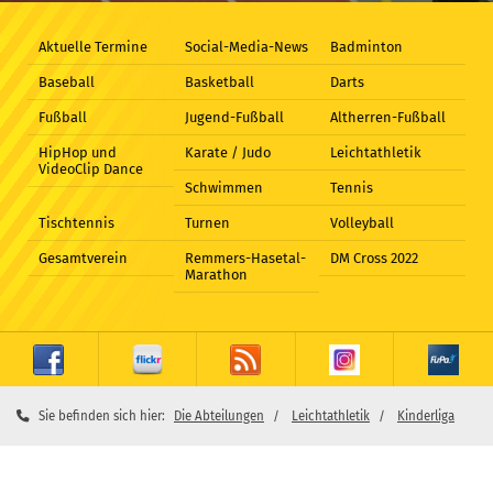
Aktuelle Termine
Social-Media-News
Badminton
Baseball
Basketball
Darts
Fußball
Jugend-Fußball
Altherren-Fußball
HipHop und
Karate / Judo
Leichtathletik
VideoClip Dance
Schwimmen
Tennis
Tischtennis
Turnen
Volleyball
Gesamtverein
Remmers-Hasetal-
DM Cross 2022
Marathon
Sie befinden sich hier:
Die Abteilungen
Leichtathletik
Kinderliga