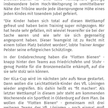
insbesondere beim Hoch-Weitsprung in unmittelbarer
Nähe der Tribüne wurde jede übersprungene Höhe eines
jeden Kindes mit tosendem Jubel gefeiert.
"Die Kinder haben sich total auf diesen Wettkampf
gefreut und haben beim Training super mitgezogen. Mir
hat heute sehr gefallen, mit wieviel Feuereifer sie bei der
Sache waren und wie sehr sie sich gegenseitig
angespornt haben. Dieser Teamgeist ist zu Recht mit
einem tollen Platz belohnt worden", lobte Trainer Ansgar
Pelster seine erfolgreichen Schützlinge.
In der Endabrechnung haben die "Flotten Bienen" -
knapp hinter den Teams aus Friedrichsfehn und Stuhr -
genug Punkte für die Bronzemedaille erkämpft, auf die
sie sehr stolz sein können.
Der KiLa-Cup wird im nächsten Jahr aufs Neue gestartet.
Dann wollen die Leichtathletik-Kinder des VfL Löningen
wieder angreifen. Bis dahin heißt es "fit machen". Als
letzter Wettkampf in diesem Jahr steht am kommenden
Wochenende ein Sportfest in Oldenburg auf dem Plan. Da
wollen die "Flotten Bienen" - gemeinsam mit drei
weiteren Teams des VfL Löningen - noch einmal groß