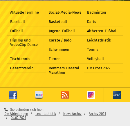
Aktuelle Termine
Social-Media-News
Badminton
Baseball
Basketball
Darts
Fußball
Jugend-Fußball
Altherren-Fußball
HipHop und
Karate / Judo
Leichtathletik
VideoClip Dance
Schwimmen
Tennis
Tischtennis
Turnen
Volleyball
Gesamtverein
Remmers-Hasetal-
DM Cross 2022
Marathon
Sie befinden sich hier:
Die Abteilungen
Leichtathletik
News Archiv
Archiv 2021
04.02.2021