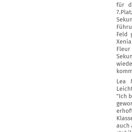
für d
7.Pla
Seku
Führu
Feld 
Xenia
Fleur
Sekun
wiede
komme
Lea 
Leicht
"Ich b
gewor
erhof
Klass
auch 