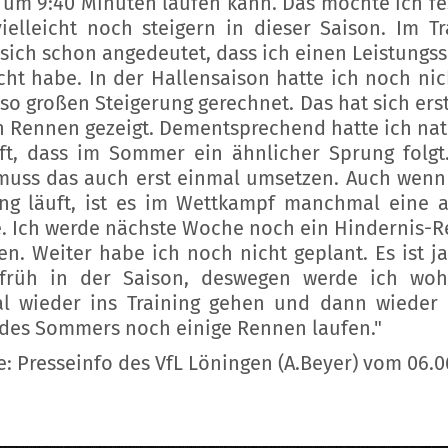
l um 9:40 Minuten laufen kann. Das möchte ich fe
ielleicht noch steigern in dieser Saison. Im Tr
 sich schon angedeutet, dass ich einen Leistungs
ht habe. In der Hallensaison hatte ich noch nic
 so großen Steigerung gerechnet. Das hat sich ers
n Rennen gezeigt. Dementsprechend hatte ich nat
ft, dass im Sommer ein ähnlicher Sprung folgt
uss das auch erst einmal umsetzen. Auch wenn
ing läuft, ist es im Wettkampf manchmal eine 
. Ich werde nächste Woche noch ein Hindernis-
n. Weiter habe ich noch nicht geplant. Es ist j
früh in der Saison, deswegen werde ich woh
l wieder ins Training gehen und dann wieder
des Sommers noch einige Rennen laufen."
e: Presseinfo des VfL Löningen (A.Beyer) vom 06.0