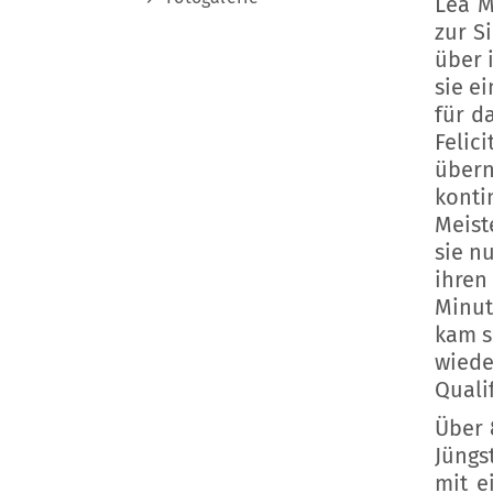
Lea M
zur S
über 
sie e
für d
Felic
übern
konti
Meist
sie n
ihren
Minut
kam s
wiede
Quali
Über 
Jüngs
mit e