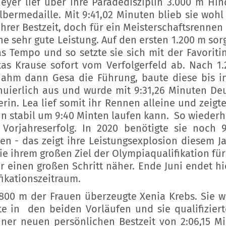
eyer lief über ihre Paradedisziplin 3.000 m Hin
ilbermedaille. Mit 9:41,02 Minuten blieb sie wohl
ihrer Bestzeit, doch für ein Meisterschaftsrennen 
ine sehr gute Leistung. Auf den ersten 1.200 m sorg
as Tempo und so setzte sie sich mit der Favoriti
itas Krause sofort vom Verfolgerfeld ab. Nach 1
ahm dann Gesa die Führung, baute diese bis in
nuierlich aus und wurde mit 9:31,26 Minuten De
erin. Lea lief somit ihr Rennen alleine und zeigte
un stabil um 9:40 Minten laufen kann. So wiederhl
 Vorjahreserfolg. In 2020 benötigte sie noch 9
en - das zeigt ihre Leistungsexplosion diesem Ja
ie ihrem großen Ziel der Olympiaqualifikation für
r einen großen Schritt näher. Ende Juni endet hi
fikationszeitraum.
800 m der Frauen überzeugte Xenia Krebs. Sie w
te in den beiden Vorläufen und sie qualifiziert
iner neuen persönlichen Bestzeit von 2:06,15 M