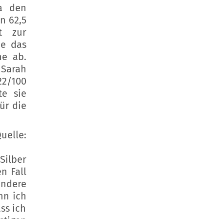
ia den
n 62,5
t zur
de das
ne ab.
 Sarah
22/100
te sie
ür die
elle:
 Silber
n Fall
andere
nn ich
ss ich