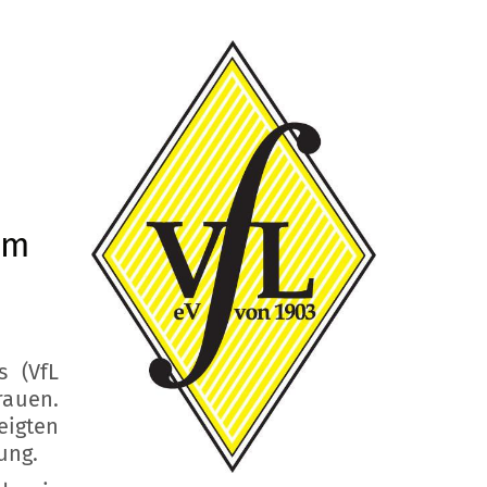
 m
s (VfL
rauen.
eigten
ung.