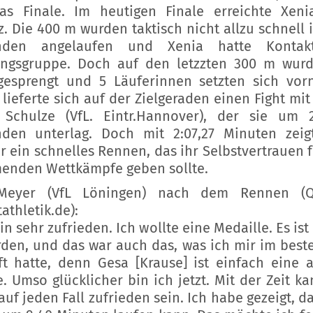
as Finale. Im heutigen Finale erreichte Xen
tz. Die 400 m wurden taktisch nicht allzu schnell i
nden angelaufen und Xenia hatte Kontak
ngsgruppe. Doch auf den letzzten 300 m wur
gesprengt und 5 Läuferinnen setzten sich vor
 lieferte sich auf der Zielgeraden einen Fight mit
 Schulze (VfL. Eintr.Hannover), der sie um 
den unterlag. Doch mit 2:07,27 Minuten zeig
r ein schnelles Rennen, das ihr Selbstvertrauen f
nden Wettkämpfe geben sollte.
Meyer (VfL Löningen) nach dem Rennen (Qu
athletik.de):
in sehr zufrieden. Ich wollte eine Medaille. Es ist
den, und das war auch das, was ich mir im beste
ft hatte, denn Gesa [Krause] ist einfach eine 
e. Umso glücklicher bin ich jetzt. Mit der Zeit ka
auf jeden Fall zufrieden sein. Ich habe gezeigt, da