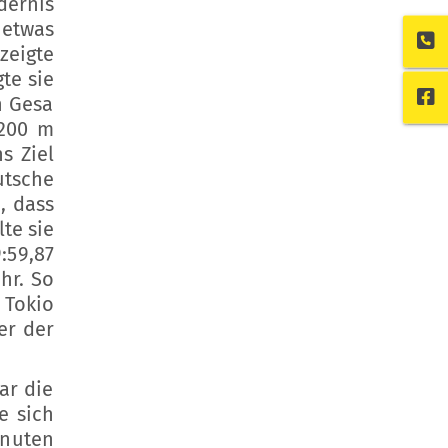
dernis
 etwas
zeigte
te sie
n Gesa
.200 m
s Ziel
utsche
, dass
te sie
:59,87
hr. So
 Tokio
er der
ar die
e sich
inuten