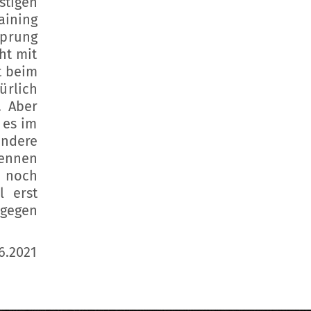
stigen
aining
sprung
ht mit
t beim
ürlich
. Aber
 es im
andere
Rennen
a noch
l erst
 gegen
6.2021