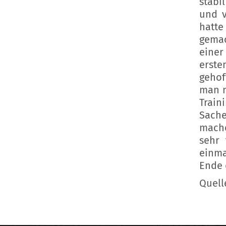
stabi
und v
hatte
gemac
einer
erste
gehof
man m
Train
Sache
mache
sehr 
einma
Ende 
Quell