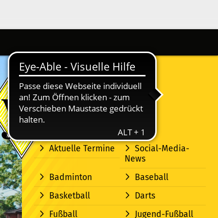
Aktuelle Termine
Social-Media-
News
Badminton
Baseball
Basketball
Darts
Fußball
Jugend-Fußball