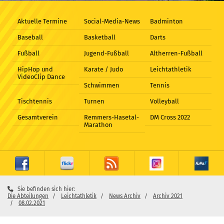
Aktuelle Termine
Social-Media-News
Badminton
Baseball
Basketball
Darts
Fußball
Jugend-Fußball
Altherren-Fußball
HipHop und
Karate / Judo
Leichtathletik
VideoClip Dance
Schwimmen
Tennis
Tischtennis
Turnen
Volleyball
Gesamtverein
Remmers-Hasetal-
DM Cross 2022
Marathon
Sie befinden sich hier:
Die Abteilungen
Leichtathletik
News Archiv
Archiv 2021
08.02.2021