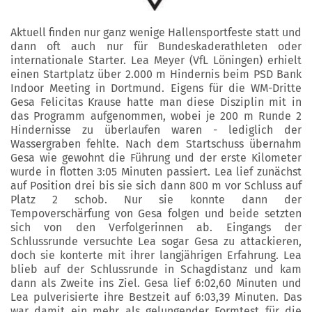
Aktuell finden nur ganz wenige Hallensportfeste statt und
dann oft auch nur für Bundeskaderathleten oder
internationale Starter. Lea Meyer (VfL Löningen) erhielt
einen Startplatz über 2.000 m Hindernis beim PSD Bank
Indoor Meeting in Dortmund. Eigens für die WM-Dritte
Gesa Felicitas Krause hatte man diese Disziplin mit in
das Programm aufgenommen, wobei je 200 m Runde 2
Hindernisse zu überlaufen waren - lediglich der
Wassergraben fehlte. Nach dem Startschuss übernahm
Gesa wie gewohnt die Führung und der erste Kilometer
wurde in flotten 3:05 Minuten passiert. Lea lief zunächst
auf Position drei bis sie sich dann 800 m vor Schluss auf
Platz 2 schob. Nur sie konnte dann der
Tempoverschärfung von Gesa folgen und beide setzten
sich von den Verfolgerinnen ab. Eingangs der
Schlussrunde versuchte Lea sogar Gesa zu attackieren,
doch sie konterte mit ihrer langjährigen Erfahrung. Lea
blieb auf der Schlussrunde in Schagdistanz und kam
dann als Zweite ins Ziel. Gesa lief 6:02,60 Minuten und
Lea pulverisierte ihre Bestzeit auf 6:03,39 Minuten. Das
war damit ein mehr als gelungender Formtest für die