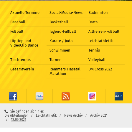
Aktuelle Termine
Social-Media-News
Badminton
Baseball
Basketball
Darts
Fußball
Jugend-Fußball
Altherren-Fußball
HipHop und
Karate / Judo
Leichtathletik
VideoClip Dance
Schwimmen
Tennis
Tischtennis
Turnen
Volleyball
Gesamtverein
Remmers-Hasetal-
DM Cross 2022
Marathon
Sie befinden sich hier:
Die Abteilungen
Leichtathletik
News Archiv
Archiv 2021
12.09.2021