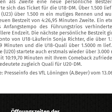
en als Zweite eine neue persönliche Bestze
rte sich das Ticket für die U18-DM. Über 1.500 lief
 (U23) über 1.500 m ein mutiges Rennen und wu
euen Bestzeit von 4:26,95 Minuten Zweite. Ein et
 Anfangstempo des Führungstrios verhindert
llere Endzeit. Die nächste persönliche Bestzeit gi
onto von U18-Läuferin Sonja Richter, die über 1
79 Minuten und die U18-Quali über 1.5000 m lief.
e (U20) startete auch erstmals wieder über 3.000
it 10:19,70 Minuten mit Ihrem Comeback zufriede
bedeutete zugleich Quali für U20-DM.
e: Presseinfo des VfL Löningen (A.Beyer) vom 13.0
Öffnungszeiten der