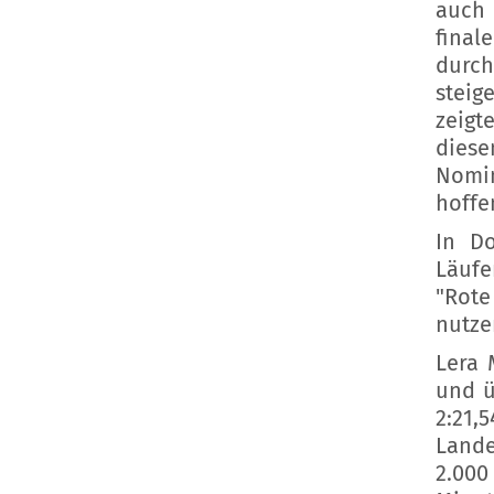
auch 
final
durch
steig
zeigt
dies
Nomin
hoffe
In D
Läufe
"Rote
nutze
Lera 
und ü
2:21,
Land
2.000