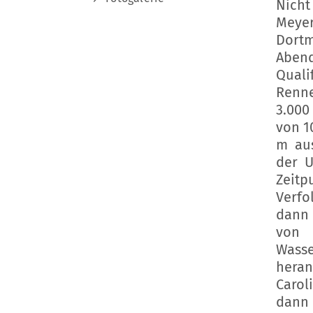
Nicht
Meyer
Dortm
Aben
Quali
Renne
3.000
von 1
m aus
der U
Zeit
Verfo
dann 
von 
Wasse
heran
Carol
dann 