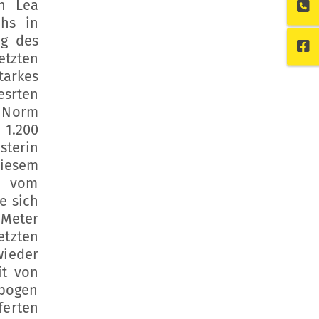
in Lea
chs in
ag des
tzten
tarkes
esrten
r Norm
 1.200
sterin
diesem
n vom
e sich
 Meter
tzten
wieder
it von
 bogen
ferten