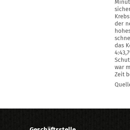
Minut
siche
Krebs
der n
hohes
schne
das K
4:43,
Schut
war m
Zeit 
Quell
Geschäftsstelle