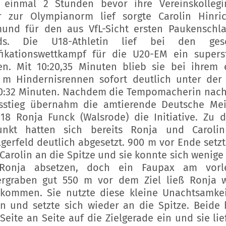
 einmal 2 Stunden bevor ihre Vereinskolleg
 zur Olympianorm lief sorgte Carolin Hinri
und für den aus VfL-Sicht ersten Paukenschl
ds. Die U18-Athletin lief bei den gese
fikationswettkampf für die U20-EM ein supers
n. Mit 10:20,35 Minuten blieb sie bei ihrem 
 m Hindernisrennen sofort deutlich unter de
0:32 Minuten. Nachdem die Tempomacherin nach
stieg übernahm die amtierende Deutsche Mei
18 Ronja Funck (Walsrode) die Initiative. Zu 
punkt hatten sich bereits Ronja und Caroli
lgerfeld deutlich abgesetzt. 900 m vor Ende setzt
Carolin an die Spitze und sie konnte sich wenige
Ronja absetzen, doch ein Faupax am vorle
rgraben gut 550 m vor dem Ziel ließ Ronja 
kommen. Sie nutzte diese kleine Unachtsamke
in und setzte sich wieder an die Spitze. Beide
Seite an Seite auf die Zielgerade ein und sie lie