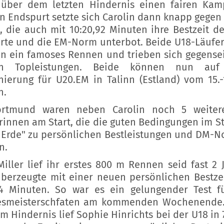
über dem letzten Hindernis einen fairen Kam
en Endspurt setzte sich Carolin dann knapp gegen
, die auch mit 10:20,92 Minuten ihre Bestzeit de
erte und die EM-Norm unterbot. Beide U18-Läufe
en ein famoses Rennen und trieben sich gegensei
en Topleistungen. Beide können nun auf
ierung für U20.EM in Talinn (Estland) vom 15.-1
n.
ortmund waren neben Carolin noch 5 weitere
rinnen am Start, die die guten Bedingungen im S
 Erde" zu persönlichen Bestleistungen und DM-
n.
Miller lief ihr erstes 800 m Rennen seid fast 2 
berzeugte mit einer neuen persönlichen Bestze
54 Minuten. So war es ein gelungender Test f
esmeisterschfaten am kommenden Wochenende.
 m Hindernis lief Sophie Hinrichts bei der U18 in 7