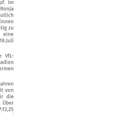
pf. Im
 Ronja
utlich
rinnen
tig zu
 eine
8.Juli
 VfL-
tadion
Normen
Jahren
it von
ür die
 Über
:12,25