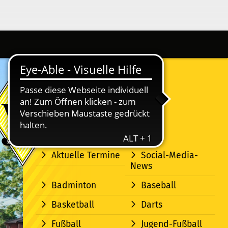
Aktuelle Termine
Social-Media-
News
Badminton
Baseball
Basketball
Darts
Fußball
Jugend-Fußball