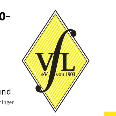
0-
und
ninger