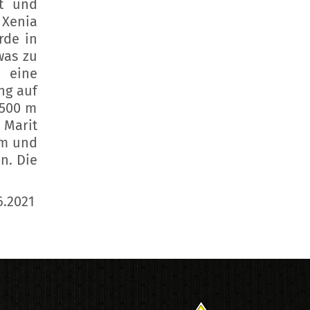
it und
 Xenia
rde in
was zu
e eine
ng auf
.500 m
 Marit
 m und
n. Die
6.2021