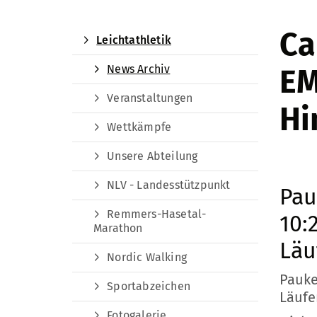
Ca
Leichtathletik
News Archiv
EM
Veranstaltungen
Hi
Wettkämpfe
Unsere Abteilung
NLV - Landesstützpunkt
Pau
Remmers-Hasetal-
10:
Marathon
Läu
Nordic Walking
Pauke
Sportabzeichen
Läufe
Fotogalerie