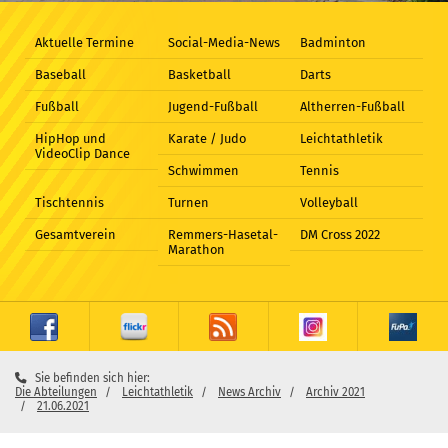
Aktuelle Termine
Social-Media-News
Badminton
Baseball
Basketball
Darts
Fußball
Jugend-Fußball
Altherren-Fußball
HipHop und
Karate / Judo
Leichtathletik
VideoClip Dance
Schwimmen
Tennis
Tischtennis
Turnen
Volleyball
Gesamtverein
Remmers-Hasetal-
DM Cross 2022
Marathon
Sie befinden sich hier:
Die Abteilungen
Leichtathletik
News Archiv
Archiv 2021
21.06.2021