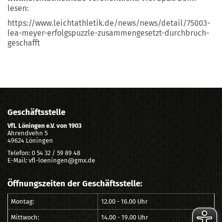
lesen:
https://www.leichtathletik.de/news/news/detail/75003-
lea-meyer-erfolgspuzzle-zusammengesetzt-durchbruch-
geschafft
Geschäftsstelle
VfL Löningen e.V. von 1903
Ahrendvehn 5
49624 Löningen
Telefon: 0 54 32 / 59 89 48
E-Mail: vfl-loeningen@gmx.de
Öffnungszeiten der Geschäftsstelle:
Montag:
12.00 - 16.00 Uhr
Mittwoch:
14.00 - 19.00 Uhr