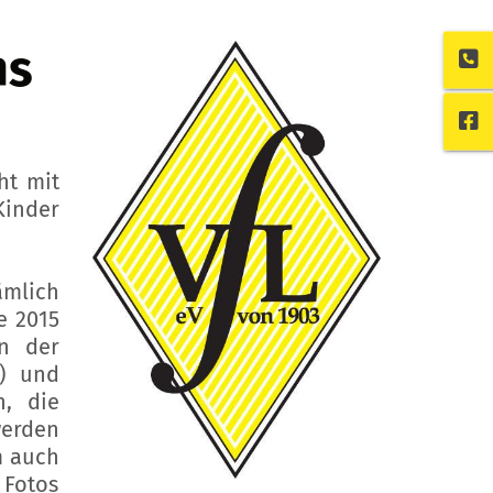
hs
ht mit
Kinder
ämlich
e 2015
in der
n) und
n, die
erden
m auch
Fotos