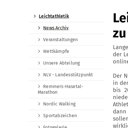
Le
Leichtathletik
News Archiv
zu
Veranstaltungen
Lange
Wettkämpfe
der L
online
Unsere Abteilung
NLV - Landesstützpunkt
Der N
in de
Remmers-Hasetal-
bis 2
Marathon
niede
Athle
Nordic Walking
dann
Sportabzeichen
solle
wirk
Fotogalerie