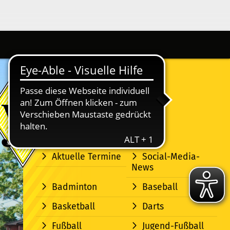
Aktuelle Termine
Social-Media-
News
Badminton
Baseball
Basketball
Darts
Fußball
Jugend-Fußball