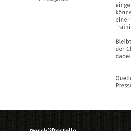
einge
könne
eine
Train
Bleib
der C
dabei!
Quell
Press
Geschäftsstelle