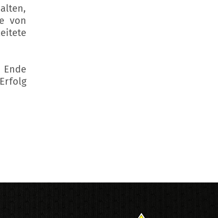
alten,
ne von
itete
m Ende
Erfolg