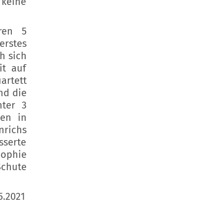
 keine
ren 5
rstes
h sich
it auf
artett
nd die
nter 3
nen in
nrichs
sserte
Sophie
Schute
5.2021