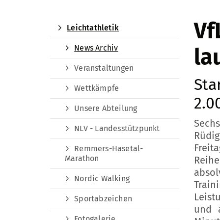
Vf
Leichtathletik
News Archiv
la
Veranstaltungen
Sta
Wettkämpfe
2.0
Unsere Abteilung
Sechs
NLV - Landesstützpunkt
Rüdig
Freit
Remmers-Hasetal-
Marathon
Reihe
abso
Nordic Walking
Trai
Leist
Sportabzeichen
und a
Fotogalerie