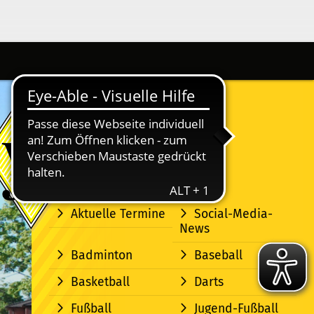
Aktuelle Termine
Social-Media-
News
Badminton
Baseball
Basketball
Darts
Fußball
Jugend-Fußball