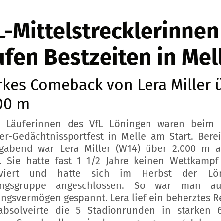
L-Mittelstrecklerinnen
ufen Bestzeiten in Mel
rkes Comeback von Lera Miller 
00 m
 Läuferinnen des VfL Löningen waren beim 
er-Gedächtnissportfest in Melle am Start. Bere
agabend war Lera Miller (W14) über 2.000 m 
. Sie hatte fast 1 1/2 Jahre keinen Wettkamp
lviert und hatte sich im Herbst der Lön
ningsgruppe angeschlossen. So war man au
ungsvermögen gespannt. Lera lief ein beherztes 
bsolveirte die 5 Stadionrunden in starken 6