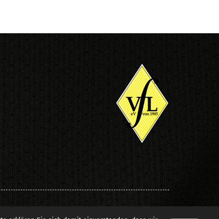
© VfL Löningen e.V. von 1903