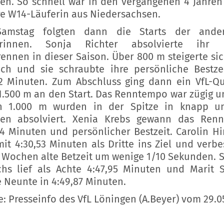
en. So schnell war in den vergangenen 4 Jahren
e W14-Läuferin aus Niedersachsen.
amstag folgten dann die Starts der ande
erinnen. Sonja Richter absolvierte ihr e
ennen in dieser Saison. Über 800 m steigerte sic
ich und sie schraubte ihre persönliche Bestze
32 Minuten. Zum Abschluss ging dann ein VfL-Qu
1.500 m an den Start. Das Renntempo war zügig u
n 1.000 m wurden in der Spitze in knapp u
en absolviert. Xenia Krebs gewann das Ren
44 Minuten und persönlicher Bestzeit. Carolin Hi
it 4:30,53 Minuten als Dritte ins Ziel und verbe
2 Wochen alte Betzeit um wenige 1/10 Sekunden. 
chs lief als Achte 4:47,95 Minuten und Marit 
 Neunte in 4:49,87 Minuten.
e: Presseinfo des VfL Löningen (A.Beyer) vom 29.0