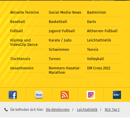
Aktuelle Termine
Social-Media-News
Badminton
Baseball
Basketball
Darts
Fußball
Jugend-Fußball
Altherren-Fußball
HipHop und
Karate / Judo
Leichtathletik
VideoClip Dance
Schwimmen
Tennis
Tischtennis
Turnen
Volleyball
Gesamtverein
Remmers-Hasetal-
DM Cross 2022
Marathon
Sie befinden sich hier:
Die Abteilungen
Leichtathletik
NLV: Tag 2