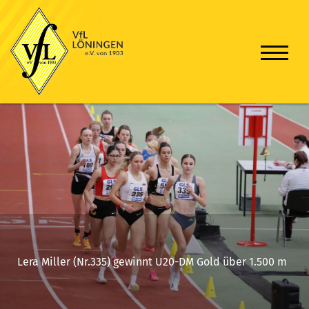
Lera Miller (Nr.335) gewinnt U20-DM Gold über 1.500 m