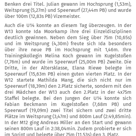
Benken drei Titel. Julian gewann im Hochsprung (1,53m),
Weitsprung (5,27m) und Speerwurf (27,44m PB) und wurde
über 100m (12,83s PB) Vizemeister.
Auch die U14 konnte an diesem Tag überzeugen. In der
W13 konnte Ida Moorkamp ihre drei Einzeldisziplinen
deutlich gewinnen. Neben dem Sieg über 75m (10,65s)
und im Weitsprung (4,30m) freute sich Ida besonders
über ihre neue PB im Hochsprung mit 1,46m. Ihre
Trainingskollegin Melina Koch gewann im Kugelstoßen
(7,76m) und wurde im Speerwurf (25,00m PB) Zweite. Die
Dritte, in der Altersklasse, Elana Riewe belegte im
Speerwurf (15,63m PB) einen guten vierten Platz. In der
W12 startete Mathilda Mang, die sich nicht nur im
Speerwurf (18,39m) den 2.Platz sicherte, sondern mit den
drei Mädchen der W13 auch den 2.Platz in der 4x75m
Staffel belegte. Bei den Jungen der U14 konnte sich
Fabian Beckmann im Kugelstoßen (7,68m PB) und
Speerwurf (19,09m) zwei Titel sichern und zwei dritte
Plätze im Weitsprung (3,47m) und 800m Lauf (2:49,85min).
In der M12 ging Andreas Miller an den Start und gewann
seinen 800m Lauf in 2:38,04min. Zudem probierte er sich
im Sprint und belegte über 75m (11,53s) den 3. Platz.