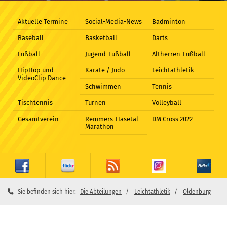
Aktuelle Termine
Social-Media-News
Badminton
Baseball
Basketball
Darts
Fußball
Jugend-Fußball
Altherren-Fußball
HipHop und
Karate / Judo
Leichtathletik
VideoClip Dance
Schwimmen
Tennis
Tischtennis
Turnen
Volleyball
Gesamtverein
Remmers-Hasetal-
DM Cross 2022
Marathon
Sie befinden sich hier:
Die Abteilungen
Leichtathletik
Oldenburg