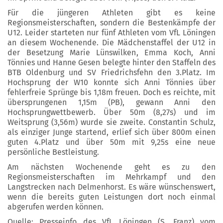
Für die jüngeren Athleten gibt es keine
Regionsmeisterschaften, sondern die Bestenkämpfe der
U12. Leider starteten nur fünf Athleten vom VfL Löningen
an diesem Wochenende. Die Mädchenstaffel der U12 in
der Besetzung Marie Lünswilken, Emma Koch, Anni
Tönnies und Hanne Gesen belegte hinter den Staffeln des
BTB Oldenburg und SV Friedrichsfehn den 3.Platz. Im
Hochsprung der W10 konnte sich Anni Tönnies über
fehlerfreie Sprünge bis 1,18m freuen. Doch es reichte, mit
übersprungenen 1,15m (PB), gewann Anni den
Hochsprungwettbewerb. Über 50m (8,27s) und im
Weitsprung (3,56m) wurde sie zweite. Constantin Schulz,
als einziger Junge startend, erlief sich über 800m einen
guten 4.Platz und über 50m mit 9,25s eine neue
persönliche Bestleistung.
Am nächsten Wochenende geht es zu den
Regionsmeisterschaften im Mehrkampf und den
Langstrecken nach Delmenhorst. Es wäre wünschenswert,
wenn die bereits guten Leistungen dort noch einmal
abgerufen werden können.
Quelle: Presseinfo des VfL Löningen (S. Franz) vom