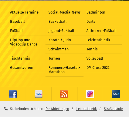
Aktuelle Termine
Social-Media-News
Badminton
Baseball
Basketball
Darts
Fußball
Jugend-Fußball
Altherren-Fußball
HipHop und
Karate / Judo
Leichtathletik
VideoClip Dance
Schwimmen
Tennis
Tischtennis
Turnen
Volleyball
Gesamtverein
Remmers-Hasetal-
DM Cross 2022
Marathon
Sie befinden sich hier:
Die Abteilungen
Leichtathletik
Straßenläufe