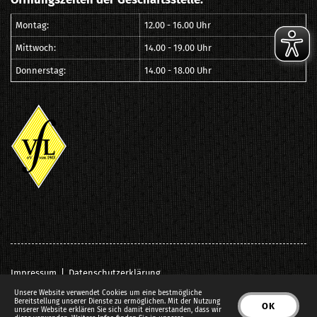
Montag:
12.00 - 16.00 Uhr
Mittwoch:
14.00 - 19.00 Uhr
Donnerstag:
14.00 - 18.00 Uhr
Impressum
|
Datenschutzerklärung
© VfL Löningen e.V. von 1903
Unsere Website verwendet Cookies um eine bestmögliche
Bereitstellung unserer Dienste zu ermöglichen. Mit der Nutzung
OK
unserer Website erklären Sie sich damit einverstanden, dass wir