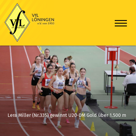
Lera Miller (Nr.335) gewinnt U20-DM Gold über 1.500 m