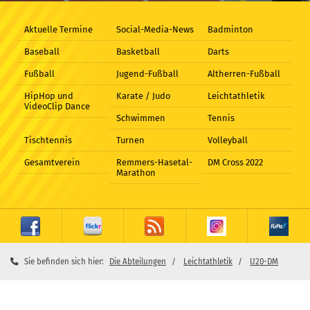
Aktuelle Termine
Social-Media-News
Badminton
Baseball
Basketball
Darts
Fußball
Jugend-Fußball
Altherren-Fußball
HipHop und
Karate / Judo
Leichtathletik
VideoClip Dance
Schwimmen
Tennis
Tischtennis
Turnen
Volleyball
Gesamtverein
Remmers-Hasetal-
DM Cross 2022
Marathon
Sie befinden sich hier:
Die Abteilungen
Leichtathletik
U20-DM