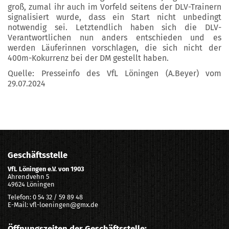
groß, zumal ihr auch im Vorfeld seitens der DLV-Trainern
signalisiert wurde, dass ein Start nicht unbedingt
notwendig sei. Letztendlich haben sich die DLV-
Verantwortlichen nun anders entschieden und es
werden Läuferinnen vorschlagen, die sich nicht der
400m-Kokurrenz bei der DM gestellt haben.
Quelle: Presseinfo des VfL Löningen (A.Beyer) vom
29.07.2024
Geschäftsstelle
VfL Löningen e.V. von 1903
Ahrendvehn 5
49624 Löningen
Telefon: 0 54 32 / 59 89 48
E-Mail: vfl-loeningen@gmx.de
Öffnungszeiten der Geschäftsstelle: