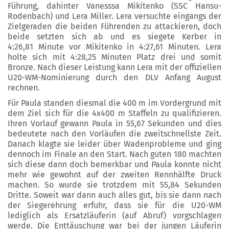
Führung, dahinter Vanesssa Mikitenko (SSC Hansu-
Rodenbach) und Lera Miller. Lera versuchte eingangs der
Zielgeraden die beiden Führenden zu attackieren, doch
beide setzten sich ab und es siegete Kerber in
4:26,81 Minute vor Mikitenko in 4:27,61 Minuten. Lera
holte sich mit 4:28,25 Minuten Platz drei und somit
Bronze. Nach dieser Leistung kann Lera mit der offiziellen
U20-WM-Nominierung durch den DLV Anfang August
rechnen.
Für Paula standen diesmal die 400 m im Vordergrund mit
dem Ziel sich für die 4x400 m Staffeln zu qualifizieren.
Ihren Vorlauf gewann Paula in 55,67 Sekunden und dies
bedeutete nach den Vorläufen die zweitschnellste Zeit.
Danach klagte sie leider über Wadenprobleme und ging
dennoch im Finale an den Start. Nach guten 180 machten
sich diese dann doch bemerkbar und Paula konnte nicht
mehr wie gewohnt auf der zweiten Rennhälfte Druck
machen. So wurde sie trotzdem mit 55,84 Sekunden
Dritte. Soweit war dann auch alles gut, bis sie dann nach
der Siegerehrung erfuhr, dass sie für die U20-WM
lediglich als Ersatzläuferin (auf Abruf) vorgschlagen
werde. Die Enttäuschung war bei der jungen Läuferin