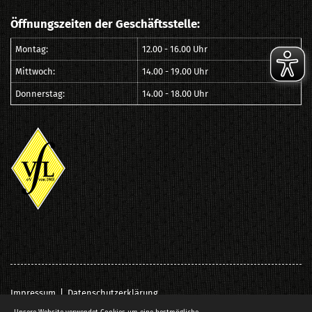
Öffnungszeiten der Geschäftsstelle:
Montag:
12.00 - 16.00 Uhr
Mittwoch:
14.00 - 19.00 Uhr
Donnerstag:
14.00 - 18.00 Uhr
Impressum
|
Datenschutzerklärung
© VfL Löningen e.V. von 1903