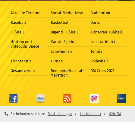
Aktuelle Termine
Social-Media-News
Badminton
Baseball
Basketball
Darts
Fußball
Jugend-Fußball
Altherren-Fußball
HipHop und
Karate / Judo
Leichtathletik
VideoClip Dance
Schwimmen
Tennis
Tischtennis
Turnen
Volleyball
Gesamtverein
Remmers-Hasetal-
DM Cross 2022
Marathon
Sie befinden sich hier:
Die Abteilungen
Leichtathletik
U20-EM