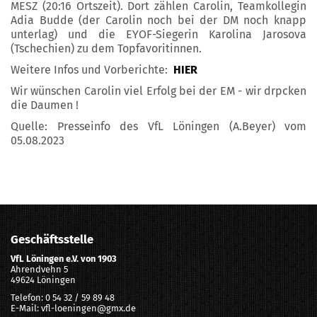
MESZ (20:16 Ortszeit). Dort zählen Carolin, Teamkollegin
Adia Budde (der Carolin noch bei der DM noch knapp
unterlag) und die EYOF-Siegerin Karolina Jarosova
(Tschechien) zu dem Topfavoritinnen.
Weitere Infos und Vorberichte:
HIER
Wir wünschen Carolin viel Erfolg bei der EM - wir drpcken
die Daumen !
Quelle: Presseinfo des VfL Löningen (A.Beyer) vom
05.08.2023
Geschäftsstelle
VfL Löningen e.V. von 1903
Ahrendvehn 5
49624 Löningen
Telefon: 0 54 32 / 59 89 48
E-Mail: vfl-loeningen@gmx.de