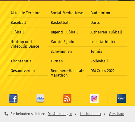
Aktuelle Termine
Social-Media-News
Badminton
Baseball
Basketball
Darts
Fußball
Jugend-Fußball
Altherren-Fußball
HipHop und
Karate / Judo
Leichtathletik
VideoClip Dance
Schwimmen
Tennis
Tischtennis
Turnen
Volleyball
Gesamtverein
Remmers-Hasetal-
DM Cross 2022
Marathon
Sie befinden sich hier:
Die Abteilungen
Leichtathletik
Vorschau: