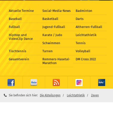
Aktuelle Termine
Social-Media-News
Badminton
Baseball
Basketball
Darts
Fußball
Jugend-Fußball
Altherren-Fußball
HipHop und
Karate / Judo
Leichtathletik
VideoClip Dance
Schwimmen
Tennis
Tischtennis
Turnen
Volleyball
Gesamtverein
Remmers-Hasetal-
DM Cross 2022
Marathon
Sie befinden sich hier:
Die Abteilungen
Leichtathletik
Zeven