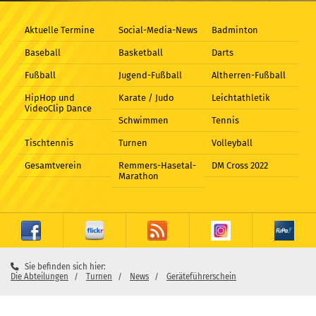
Aktuelle Termine
Social-Media-News
Badminton
Baseball
Basketball
Darts
Fußball
Jugend-Fußball
Altherren-Fußball
HipHop und
Karate / Judo
Leichtathletik
VideoClip Dance
Schwimmen
Tennis
Tischtennis
Turnen
Volleyball
Gesamtverein
Remmers-Hasetal-
DM Cross 2022
Marathon
Sie befinden sich hier:
Die Abteilungen
Turnen
News
Geräteführerschein