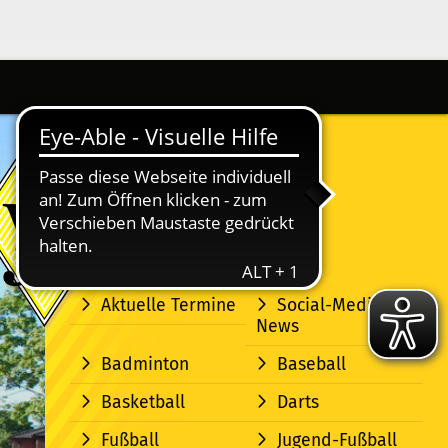
Aktuelle Termine
Social-Media-
News
Badminton
Baseball
Basketball
Darts
Fußball
Jugend-Fußball